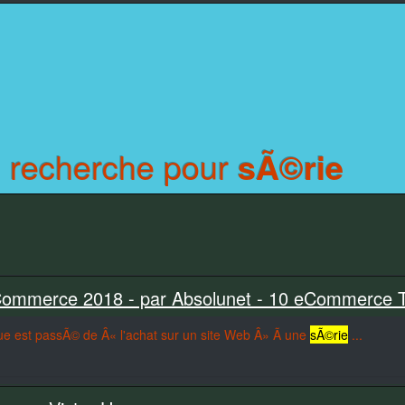
e recherche pour
sÃ©rie
ommerce 2018 - par Absolunet - 10 eCommerce 
e est passÃ© de Â« l'achat sur un site Web Â» Ã une
sÃ©rie
...