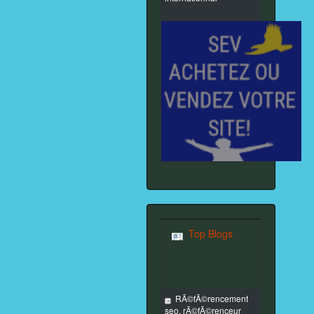
Top Blogs
RÃ©fÃ©rencement
seo, rÃ©fÃ©renceur