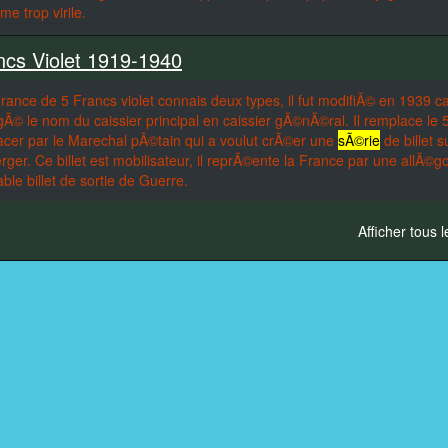
e trop virile.
ancs Violet 1919-1940
France de 5 Francs violet connais deux types, il fut modifiÃ© en 1939 ca
© le nom du caissier principal en caissier gÃ©nÃ©ral. Il remplace le 
acer par le Marechal pÃ©tain qui a voulut crÃ©er une
sÃ©rie
de billet s
erger. Ce billet est mobilisateur, il reprÃ©ente la France par une allÃ©go
ble billet de sortie de Guerre.
Afficher tous l