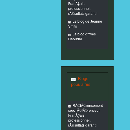
FranÃ§ais
professionnel,
rÃ©sultats garanti!
Le blog de Jeanne
Smits
Le blog d'Yves
Daoudal
Blogs
populaires
RÃ©fÃ©rencement
seo, rÃ©fÃ©renceur
FranÃ§ais
professionnel,
rÃ©sultats garanti!