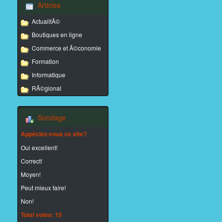
Articles
ActualitÃ©
Boutiques en ligne
Commerce et Ã©conomie
Formation
Informatique
RÃ©gional
Sondage
Appéciez-vous ce site?
Oui excellent!
Correct!
Moyen!
Peut mieux faire!
Non!
Total votes: 15