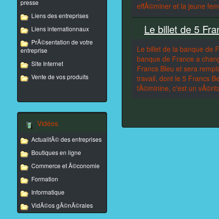
presse
effÃ©miner et la jeune femm
Liens des entreprises
Le billet de 5 Fr
Liens internationnaux
PrÃ©sentation de votre
Le billet de la banque de 
entreprise
banque de France a changÃ
Site Internet
Francs Bleu et sera rempl
Vente de vos produits
travail, dont le 5 Francs B
fÃ©minine, c'est un vÃ©rita
Vidéos
ActualitÃ© des entreprises
Boutiques en ligne
Commerce et Ã©conomie
Formation
Informatique
VidÃ©os gÃ©nÃ©rales