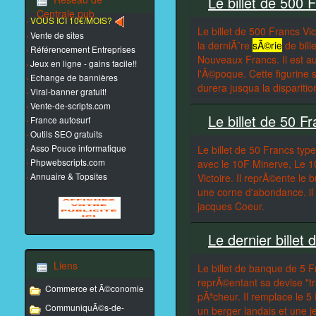
Le billet de 500 
Centrale pub
VOUS ICI 10€/MOIS?
·
Le billet de 500 Francs Vi
Vente de sites
·
la derniÃ¨re
sÃ©rie
de bill
Référencement Entreprises
·
Nouveaux Francs. Il est au
Jeux en ligne - gains facile!!
·
l'Ã©poque. Cette figurine
Echange de bannières
·
durera jusqua la disparitio
Viral-banner gratuit!
·
Vente-de-scripts.com
·
Le billet de 50 F
France autosurf
·
Outils SEO gratuits
·
Asso Pouce informatique
·
Le billet de 50 Francs typ
Phpwebscripts.com
·
avec le 10F Minerve, Le 1
Annuaire & Topsites
·
Victoire. Il reprÃ©ente le
une corne d'abondance. il
jacques Coeur.
Le dernier billet
Liens
Le billet de banque de 5 
reprÃ©entant sa devise "tra
Commerce et Ã©conomie
pÃªcheur. Il remplace le 5
CommuniquÃ©s-de-
un berger landais et une j