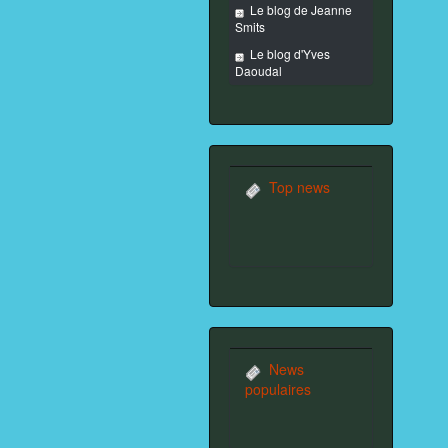
Le blog de Jeanne
Smits
Le blog d'Yves
Daoudal
Top news
News
populaires