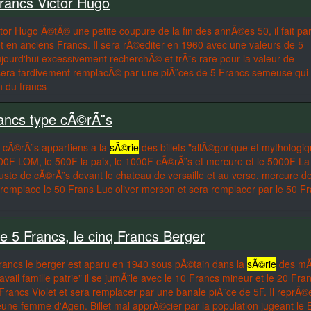
Francs Victor Hugo
ctor Hugo Ã©tÃ© une petite coupure de la fin des annÃ©es 50, il fait par
et en anciens Francs. Il sera rÃ©editer en 1960 avec une valeurs de 5
jourd'hui excessivement recherchÃ© et trÃ¨s rare pour la valeur de
 sera tardivement remplacÃ© par une piÃ¨ces de 5 Francs semeuse qui
n du francs
rancs type cÃ©rÃ¨s
e cÃ©rÃ¨s appartiens a la
sÃ©rie
des billets "allÃ©gorique et mythologiq
00F LOM, le 500F la paix, le 1000F cÃ©rÃ¨s et mercure et le 5000F La
 buste de cÃ©rÃ¨s devant le chateau de versaille et au verso, mercure d
 remplace le 50 Frans Luc oliver merson et sera remplacer par le 50 F
 de 5 Francs, le cinq Francs Berger
Francs le berger est aparu en 1940 sous pÃ©tain dans la
sÃ©rie
des mÃ
vail famille patrie" il se jumÃ¨le avec le 10 Francs mineur et le 20 Fra
 Francs Violet et sera remplacer par une banale piÃ¨ce de 5F. Il reprÃ©
eune femme d'Agen. Billet mal apprÃ©cier par la population jugeant le 