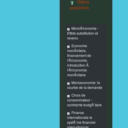
Vidéos
populaires
MicroÃ©onomie -
Effets substitution et
revenu
Economie
monÃ©taire,
financement de
l'Ã©conomie,
introduction Ã
l'Ã©conomie
monÃ©taire
Microeconomie: la
courbe de la demande
Choix de
consommateur :
contrainte budgÃ¨taire
Finance
internationale le
systÃ¨me financier
internationnal