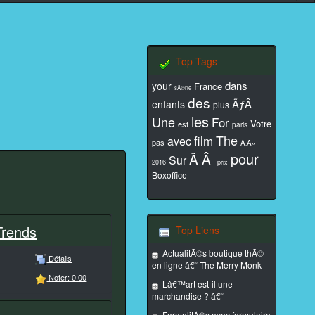
Top Tags
dans
your
France
sÃ©rie
des
ÃƒÂ
enfants
plus
les
Une
For
Votre
est
paris
The
film
avec
pas
Ã‚Â«
pour
Ã Â
Sur
2016
prix
Boxoffice
Trends
Top Liens
ActualitÃ©s boutique thÃ©
Détails
en ligne â€“ The Merry Monk
Noter: 0.00
Lâ€™art est-il une
marchandise ? â€“
FormalitÃ©s avec formulaire