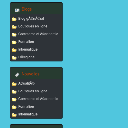
Blogs
Blog gÃ©nÃ©ral
Boutiques en ligne
Commerce et Ã©conomie
Formation
Informatique
RÃ©gional
Nouvelles
ActualitÃ©
Boutiques en ligne
Commerce et Ã©conomie
Formation
Informatique