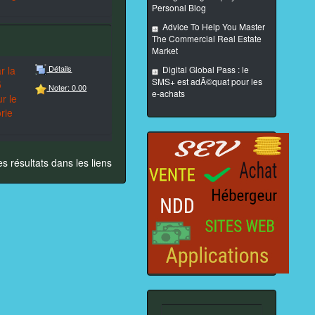
Personal Blog
Advice To Help You Master
The Commercial Real Estate
Market
Détails
r la
Digital Global Pass : le
SMS+ est adÃ©quat pour les
5
Noter: 0.00
e-achats
ur le
rie
es résultats dans les liens